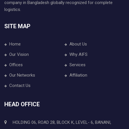
company in Bangladesh globally recognized for complete
logistics.
SITE MAP
Home
About Us
Our Vision
Why AIFS
Offices
Services
Our Networks
Affiliation
Contact Us
HEAD OFFICE
HOLDING 06, ROAD 28, BLOCK K, LEVEL- 6, BANANI,